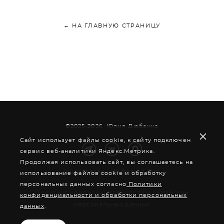
← НА ГЛАВНУЮ СТРАНИЦУ
©2025-2026 Юлия Дюбенко
Сайт использует файлы cookie, к сайту подключен
сервис веб-аналитики Яндекс.Метрика.
Продолжая использовать сайт, вы соглашаетесь на
juliadubenko.info@gmail.com
использование файлов cookie и обработку
персональных данных согласно
Политики
Политика конфиденциальности и обработки
конфиденциальности и обработки персональных
персональных данных
данных
.